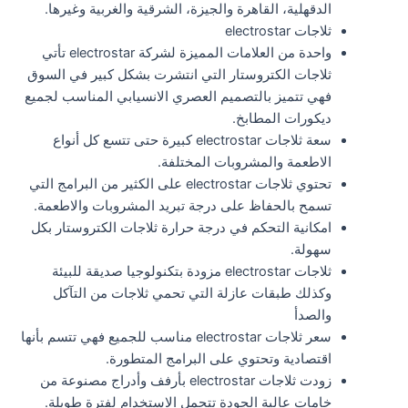
الدقهلية، القاهرة والجيزة، الشرقية والغربية وغيرها.
ثلاجات electrostar
واحدة من العلامات المميزة لشركة electrostar تأتي
ثلاجات الكتروستار التي انتشرت بشكل كبير في السوق
فهي تتميز بالتصميم العصري الانسيابي المناسب لجميع
ديكورات المطابخ.
سعة ثلاجات electrostar كبيرة حتى تتسع كل أنواع
الاطعمة والمشروبات المختلفة.
تحتوي ثلاجات electrostar على الكثير من البرامج التي
تسمح بالحفاظ على درجة تبريد المشروبات والاطعمة.
امكانية التحكم في درجة حرارة ثلاجات الكتروستار بكل
سهولة.
ثلاجات electrostar مزودة بتكنولوجيا صديقة للبيئة
وكذلك طبقات عازلة التي تحمي ثلاجات من التآكل
والصدأ
سعر ثلاجات electrostar مناسب للجميع فهي تتسم بأنها
اقتصادية وتحتوي على البرامج المتطورة.
زودت ثلاجات electrostar بأرفف وأدراج مصنوعة من
خامات عالية الجودة تتحمل الاستخدام لفترة طويلة.