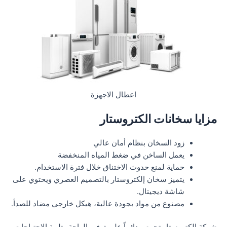
اعطال الاجهزة
مزايا سخانات الكتروستار
زود السخان بنظام أمان عالي
يعمل الساخن في ضغط المياه المنخفضة
حماية لمنع حدوث الاختناق خلال فترة الاستخدام.
يتميز سخان إلكتروستار بالتصميم العصري ويحتوي على
شاشة ديجيتال.
مصنوع من مواد بجودة عالية، هيكل خارجي مضاد للصدأ.
شركة الكتروستار تحرص دائماً على توفير الراحة وتلبية الاحتياجات،