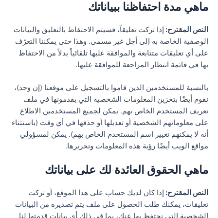
ماهي مدة احتفاظنا ببياناتك
النص المقترح:
إذا تركت تعليقاً، فسيتم الاحتفاظ بالتعليق والبيانات
الوصفية الخاصة به إلى أجل غير مسمى. وهذا حتى يمكننا التعرّف
على أي تعليقات متتابعة والموافقة عليها تلقائياً بدلاً من الاحتفاظ
بها في قائمة انتظار المراجعة للموافقة عليها.
بالنسبة للمستخدمين الذين قاموا بالتسجيل على موقعنا (إن وجد)،
نقوم أيضًا بتخزين المعلومات الشخصية التي يقدمونها في ملف
تعريف المستخدم الخاص بهم. يمكن لجميع المستخدمين الاطلاع
على معلوماتهم الشخصية أو تعديلها أو حذفها في أي وقت (باستثناء
أنه لا يمكنهم تغيير اسم المستخدم الخاص بهم). يمكن لمسؤولي
مواقع الويب أيضًا رؤية هذه المعلومات وتحريرها.
ماهي الحقوق العائدة لك على بياناتك
النص المقترح:
إذا كان لديك حساب على هذا الموقع، أو تركت
تعليقات، يمكنك طلب الحصول على ملف يتم تصديره من البيانات
الشخصية التي نحتفظ بها عنك، بما في ذلك أي بيانات قدمتها لنا.