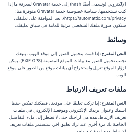
الإلكتروني (وتسمى أيضًا hash) إلى خدمة Gravatar لمعرفة ما إذا
كنت تستخدمها. سياسة خصوصية خدمة Gravatar متوفرة هنا:
https://automattic.com/privacy/. بعد الموافقة على تعليقك،
ستكون صورة ملفك الشخصي مرئية للعامة في سياق تعليقك.
وسائط
النص المقترح:
إذا قمت بتحميل الصور إلى موقع الويب، ينبغك
تجنب تحميل الصور مع بيانات الموقع المضمنة (EXIF GPS). يمكن
لزوّار الموقع تنزيل واستخراج أي بيانات موقع من الصور على موقع
الويب.
ملفات تعريف الارتباط
النص المقترح:
إذا تركت تعليقًا على موقعنا، فيمكنك تمكين حفظ
اسمك وعنوان بريدك الإلكتروني وموقعك الإلكتروني في ملفات
تعريف الارتباط. هذه هي لراحتك حتى لا تضطر إلى ملء التفاصيل
الخاصة بك مرة أخرى عند ترك تعليق آخر. ستستمر ملفات تعريف
الارتباط هذه لمدة عام واحد.